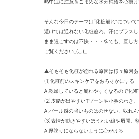
熱中症に注意＆こまめな水分補給を心掛け
そんな今日のテーマは“化粧崩れ”について
避けては通れない化粧崩れ。汗にプラスし
まま過ごすのは不快・・・💦でも、直し
ご覧ください_(._.)_
▲そもそも化粧が崩れる原因は様々原因あ
(1)化粧前のスキンケアをおろそかにする
A,乾燥していると崩れやすくなるので化
(2)皮脂が出やすいTゾーンや小鼻のわき
A,パール感の強いものはのせない、収れ
(3)表情が動きやすいほうれい線や眉間、
A.厚塗りにならないように心がける