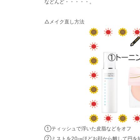
などんど・・・・・。
△メイク直し方法
①ティッシュで浮いた皮脂などをオフ
②ミストを20㎝ほどお顔から離して円を