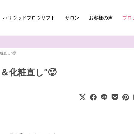
ハリウッドブロウリフト
サロン
お客様の声
ブロ
直し”🥵
＆化粧直し”🥵