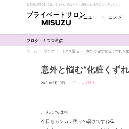
お客様が安心して通いやすい、続けやすい身近な女性限定エステサロン。
プライベートサロン
メニュー
コスメ
MISUZU
メニュー
トップ
ブログ - ミスズ通信
フェイシャル
ホーム
ブログ
ミスズ通信
意外と悩む“化粧くずれ＆化粧
ボディ
意外と悩む“化粧くずれ
EMS
2021年7月19日
ミスズ通信
オプション
お肌悩み別
こんにちは🌞
今日もカンカン照りの暑さですね💦