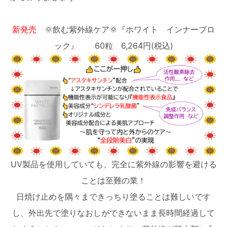
営業時間●9:00～20:00
不定休
新発売
🌞飲む紫外線ケア🌞『ホワイト インナーブロ
オンライン予約
ック』 60粒 6,264円(税込)
毛穴・たるみ・エイジングケア専門店の
写真や動画などを
インスタでチェック
salon.misuzu
眉の生え癖改善～左右差・形を変えたい・
毛流れ・産毛の写真や動画などを
インスタでチェック
reina.brow
UV製品を使用していても、完全に紫外線の影響を避ける
ことは至難の業！
日焼け止めを隅々まできっちり塗ることは難しいです
し、外出先で塗りなおしができないまま長時間経過して