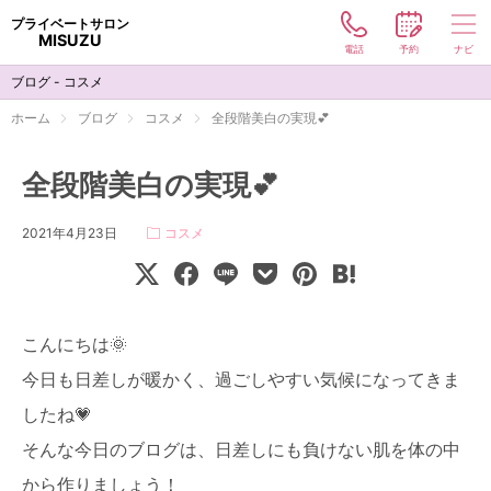
プライベートサロン
MISUZU
電話
予約
ナビ
メニュー
ブログ - コスメ
コスメ
ホーム
ブログ
コスメ
全段階美白の実現💕
ハリウッドブロウリフト
全段階美白の実現💕
サロン
2021年4月23日
コスメ
お客様の声
ブログ
こんにちは🌞
コンタクト
今日も日差しが暖かく、過ごしやすい気候になってきま
したね💗
お電話でのご予約
そんな今日のブログは、日差しにも負けない肌を体の中
090-5808-9993
から作りましょう！