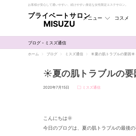
お客様が安心して通いやすい、続けやすい身近な女性限定エステサロン。
プライベートサロン
メニュー
コスメ
MISUZU
メニュー
トップ
ブログ - ミスズ通信
フェイシャル
ホーム
ブログ
ミスズ通信
☀夏の肌トラブルの要因☀
ボディ
☀夏の肌トラブルの要
EMS
2020年7月15日
ミスズ通信
オプション
お肌悩み別
こんにちは🌞
今日のブログは、夏の肌トラブルの最後の