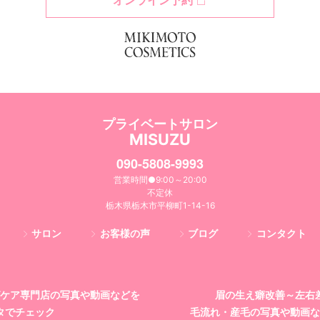
オンライン予約
プライベートサロン
MISUZU
090-5808-9993
営業時間●9:00～20:00
不定休
栃木県栃木市平柳町1-14-16
サロン
お客様の声
ブログ
コンタクト
ケア専門店の
写真や動画などを
眉の生え癖改善～左右
タでチェック
毛流れ・産毛の写真や動画な