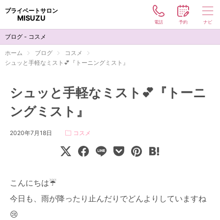
プライベートサロン
MISUZU
電話
予約
ナビ
メニュー
ブログ - コスメ
コスメ
ホーム
ブログ
コスメ
シュッと手軽なミスト💕『トーニングミスト』
ハリウッドブロウリフト
シュッと手軽なミスト💕『トーニ
サロン
ングミスト』
お客様の声
2020年7月18日
コスメ
ブログ
コンタクト
こんにちは☔
お電話でのご予約
今日も、雨が降ったり止んだりでどんよりしていますね
090-5808-9993
😢