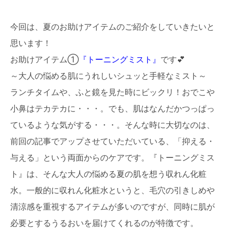
営業時間●9:00～20:00
不定休
今回は、夏のお助けアイテムのご紹介をしていきたいと
オンライン予約
思います！
お助けアイテム①
『トーニングミスト』
です💕
毛穴・たるみ・エイジングケア専門店の
写真や動画などを
～大人の悩める肌にうれしいシュッと手軽なミスト～
インスタでチェック
ランチタイムや、ふと鏡を見た時にビックリ！おでこや
salon.misuzu
小鼻はテカテカに・・・。でも、肌はなんだかつっぱっ
眉の生え癖改善～左右差・形を変えたい・
ているような気がする・・・。そんな時に大切なのは、
毛流れ・産毛の写真や動画などを
インスタでチェック
前回の記事でアップさせていただいている、「抑える・
reina.brow
与える」という両面からのケアです。『トーニングミス
ト』は、そんな大人の悩める夏の肌を想う収れん化粧
水。一般的に収れん化粧水というと、毛穴の引きしめや
清涼感を重視するアイテムが多いのですが、同時に肌が
必要とするうるおいを届けてくれるのが特徴です。