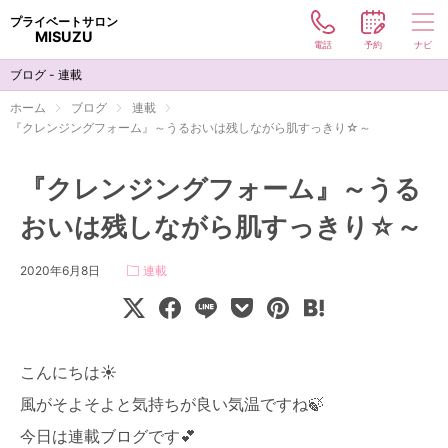
プライベートサロン
MISUZU
電話
予約
ナビ
メニュー
ブログ - 連載
コスメ
ホーム
ブログ
連載
『クレンジングフォーム』～うるおいは残しながら肌すっきり☆～
ハリウッドブロウリフト
『クレンジングフォーム』～うる
サロン
おいは残しながら肌すっきり☆～
お客様の声
2020年6月8日
連載
ブログ
コンタクト
こんにちは☀
お電話でのご予約
風がそよそよと気持ちが良い気温ですね🍃
090-5808-9993
今日は連載ブログです💕