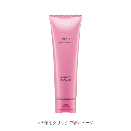
営業時間●9:00～20:00
不定休
オンライン予約
毛穴・たるみ・エイジングケア専門店の
写真や動画などを
インスタでチェック
salon.misuzu
眉の生え癖改善～左右差・形を変えたい・
毛流れ・産毛の写真や動画などを
インスタでチェック
reina.brow
※画像をクリックで詳細ページ