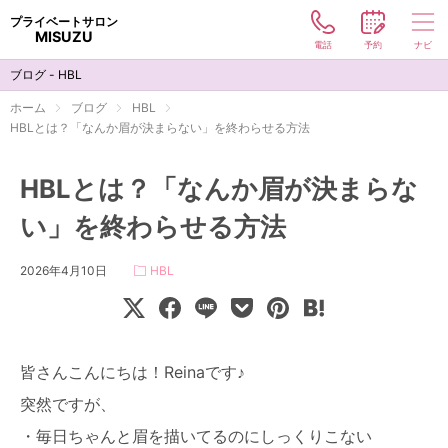
プライベートサロン
MISUZU
電話
予約
ナビ
メニュー
ブログ - HBL
コスメ
ホーム
ブログ
HBL
HBLとは？「なんか眉が決まらない」を終わらせる方法
ハリウッドブロウリフト
HBLとは？「なんか眉が決まらな
サロン
い」を終わらせる方法
お客様の声
2026年4月10日
HBL
ブログ
コンタクト
皆さんこんにちは！Reinaです♪
お電話でのご予約
突然ですが、
090-5808-9993
・毎日ちゃんと眉を描いてるのにしっくりこない