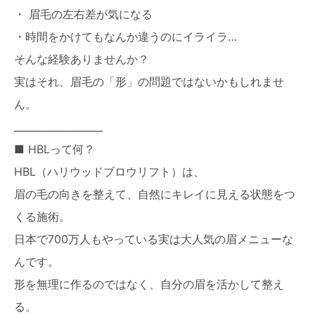
営業時間●9:00～20:00
・ 眉毛の左右差が気になる
不定休
・時間をかけてもなんか違うのにイライラ…
オンライン予約
そんな経験ありませんか？
実はそれ、眉毛の「形」の問題ではないかもしれませ
毛穴・たるみ・エイジングケア専門店の
写真や動画などを
ん。
インスタでチェック
__________________
salon.misuzu
■ HBLって何？
眉の生え癖改善～左右差・形を変えたい・
HBL（ハリウッドブロウリフト）は、
毛流れ・産毛の写真や動画などを
インスタでチェック
眉の毛の向きを整えて、自然にキレイに見える状態をつ
reina.brow
くる施術。
日本で700万人もやっている実は大人気の眉メニューな
んです。
形を無理に作るのではなく、自分の眉を活かして整え
る。