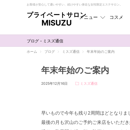
お客様が安心して通いやすい、続けやすい身近な女性限定エステサロン。
プライベートサロン
メニュー
コスメ
MISUZU
メニュー
トップ
ブログ - ミスズ通信
フェイシャル
ホーム
ブログ
ミスズ通信
年末年始のご案内
ボディ
年末年始のご案内
EMS
2025年12月16日
ミスズ通信
オプション
お肌悩み別
早いもので今年も残り2周間ほどとなりま
最後の月も沢山のご予約ご来店をいただき