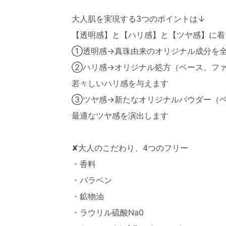
大人肌を実現する3つのポイントは↓
【透明感】と【ハリ感】と【ツヤ感】に着目
①透明感→真珠由来のオリジナル成分を
②ハリ感→オリジナル処方（ベース、ファ
若々しいハリ感を与えます
③ツヤ感→新たなオリジナルパウダー（ベ
最適なツヤ感を演出します
✘大人のこだわり、4つのフリー
・香料
・パラベン
・鉱物油
・ラウリル硫酸Na0