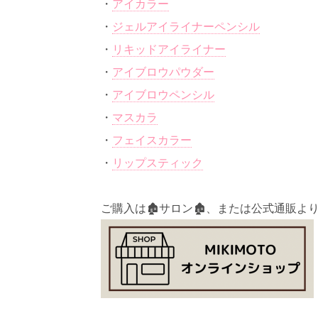
・
アイカラー
・
ジェルアイライナーペンシル
・
リキッドアイライナー
・
アイブロウパウダー
・
アイブロウペンシル
・
マスカラ
・
フェイスカラー
・
リップスティック
ご購入は🏚️サロン🏚️、または公式通販よ