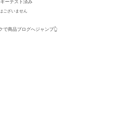
ルギーテスト済み
はございません
クで商品ブログへジャンプ👆️