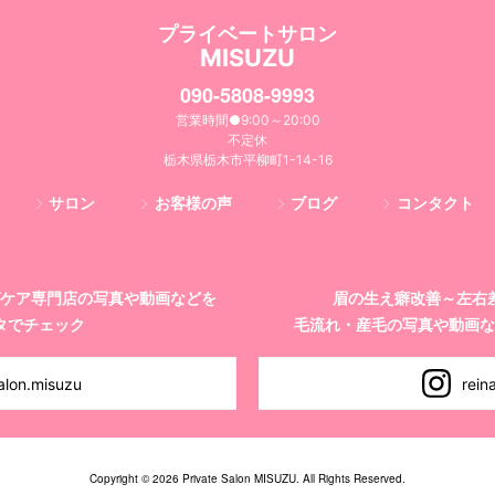
プライベートサロン
MISUZU
090-5808-9993
営業時間●9:00～20:00
不定休
栃木県栃木市平柳町1-14-16
サロン
お客様の声
ブログ
コンタクト
ケア専門店の
写真や動画などを
眉の生え癖改善～左右
タでチェック
毛流れ・産毛の写真や動画な
alon.misuzu
rein
Copyright © 2026 Private Salon MISUZU. All Rights Reserved.