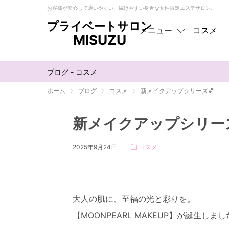
お客様が安心して通いやすい、続けやすい身近な女性限定エステサロン。
プライベートサロン
メニュー
コスメ
MISUZU
メニュー
トップ
ブログ - コスメ
フェイシャル
ホーム
ブログ
コスメ
新メイクアップシリーズ💕
ボディ
新メイクアップシリーズ
EMS
2025年9月24日
コスメ
オプション
お肌悩み別
大人の肌に、至福の光と彩りを。
【MOONPEARL MAKEUP】が誕生しまし