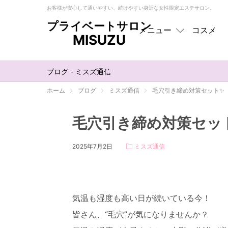
お客様が安心して通いやすい、続けやすい身近な女性限定エステサロン。
プライベートサロン
メニュー
コスメ
MISUZU
メニュー
トップ
ブログ - ミスズ通信
フェイシャル
ホーム
ブログ
ミスズ通信
毛穴引き締め対策セット✨️
ボディ
毛穴引き締め対策セット
EMS
2025年7月2日
ミスズ通信
オプション
お肌悩み別
気温も湿度も高い日が続いている今！
皆さん、“毛穴”が気になりませんか？