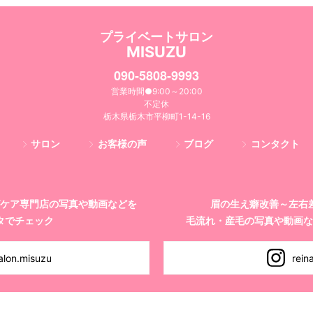
プライベートサロン
MISUZU
090-5808-9993
営業時間●9:00～20:00
不定休
栃木県栃木市平柳町1-14-16
サロン
お客様の声
ブログ
コンタクト
ケア専門店の
写真や動画などを
眉の生え癖改善～左右
タでチェック
毛流れ・産毛の写真や動画な
alon.misuzu
rein